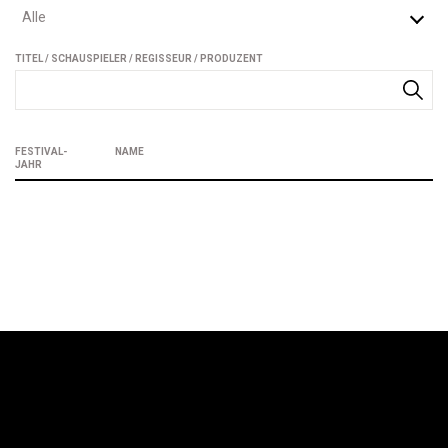
Alle
TITEL / SCHAUSPIELER / REGISSEUR / PRODUZENT
FESTIVAL-
NAME
JAHR