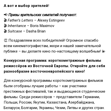
А вот и выбор зрителей
!
📢
Призы зрительских симпатий получают:
🎬
Father’s Letters
– Alexey Estingeev
🎬
Inheritance
– Boris Maximov
🎬
Suitcase
– Dasha Brian
👏 Поздравляем всех победителей! Огромное спасибо
всем кинематографистам, жюри и нашей замечательной
публике – вы делаете кино по-настоящему волшебным! 💫
Конкурсная программа: короткометражные фильмы
режиссёров из Восточной Европы. Откройте для себя
разнообразие восточноевропейского кино!
Для конкурсной программы короткометражных фильмов
были отобраны лучшие работы – как участники
престижных фестивалей, так и выдающиеся студенческие
фильмы. Среди режиссёров – представители Германии,
Польши, России, Якутии, Казахстана, Азербайджана,
Беларуси, Болгарии, Украины, Чехии, Литвы и других стран.