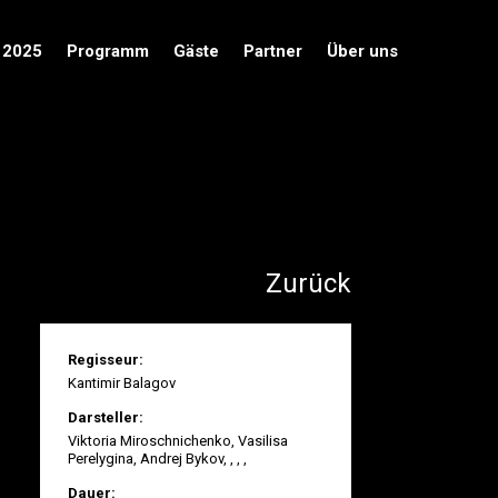
 2025
Programm
Gäste
Partner
Über uns
Zurück
Regisseur:
Kantimir Balagov
Darsteller:
Viktoria Miroschnichenko
,
Vasilisa
Perelygina
,
Andrej Bykov
,
,
,
,
Dauer: