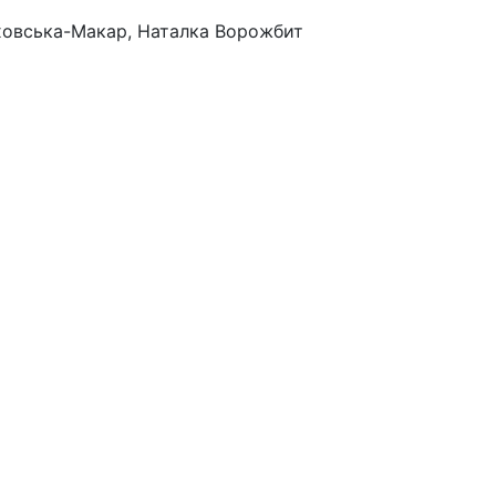
ховська-Макар
,
Наталка Ворожбит