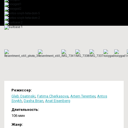
Режиссер:
Gleb Osatinski
,
Fatima Cherkasova
,
Artem Terentiev
,
Antos
Sivykh
,
Dasha Brian
,
Anat Eisenberg
Длительность:
106 мин
Жанр: