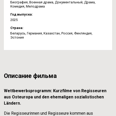
Биография
,
Военная драма
,
Документальный
,
Драма
,
Комедия
,
Мелодрама
Год выпуска:
2025
Страна:
Беларусь
,
Германия
,
Казахстан
,
Россия
,
Финляндия
,
Эстония
Описание фильма
Wettbewerbsprogramm: Kurzfilme von Regisseuren
aus Osteuropa und den ehemaligen sozialistischen
Ländern.
Die Regisseurinnen und Regisseure kommen aus